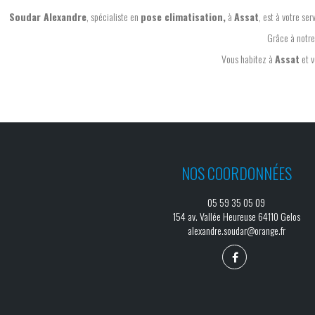
Soudar Alexandre
, spécialiste en
pose climatisation,
à
Assat
, est à votre se
Grâce à notr
Vous habitez à
Assat
et v
NOS COORDONNÉES
05 59 35 05 09
154 av. Vallée Heureuse 64110 Gelos
alexandre.soudar@orange.fr