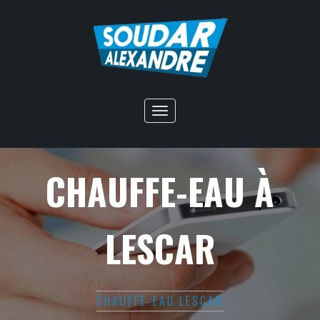
Toggle
navigation
CHAUFFE-EAU À
LESCAR
CHAUFFE-EAU LESCAR